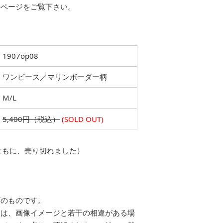
のページをご覧下さい。
1907op08
ワンピース／マリンボーダー柄
M/L
5,400円（税込）
(SOLD OUT)
ともに、売り切れました）
ズのものです。
品は、画像イメージと若干の相違がある場